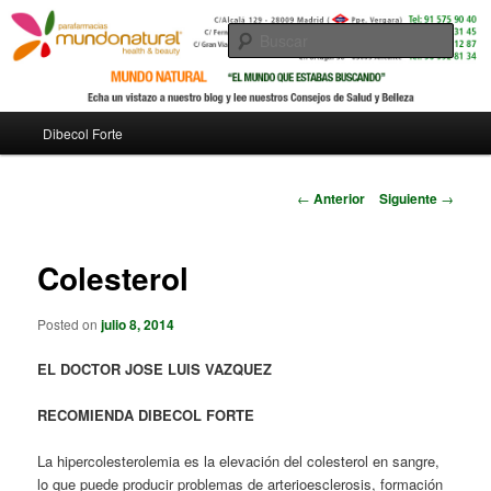
Busc
Menú
Dibecol Forte
Ir
principal
al
Navegador
←
Anterior
Siguiente
→
de
contenido
artículos
Colesterol
principal
Posted on
julio 8, 2014
EL DOCTOR JOSE LUIS VAZQUEZ
RECOMIENDA DIBECOL FORTE
La hipercolesterolemia es la elevación del colesterol en sangre,
lo que puede producir problemas de arterioesclerosis, formación