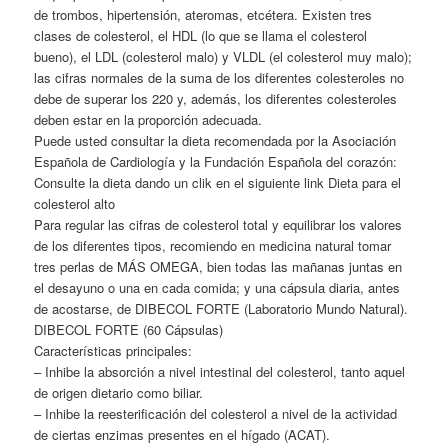
de trombos, hipertensión, ateromas, etcétera. Existen tre
s
clases de colesterol, el HDL (lo que se llama el colesterol
bueno), el LDL (colesterol malo) y VLDL (el colesterol muy malo);
las cifras normales de la suma de los diferentes colesteroles no
debe de superar los 220 y, además, los diferentes colesteroles
deben estar en la proporción adecuada.
Puede usted consultar la dieta recomendada por la Asociación
Española de Cardiología y la Fundación Española del corazón:
Consulte la dieta dando un clik en el siguiente link Dieta para el
colesterol alto
Para regular las cifras de colesterol total y equilibrar los valores
de los diferentes tipos, recomiendo en medicina natural tomar
tres perlas de MÁS OMEGA, bien todas las mañanas juntas en
el desayuno o una en cada comida; y una cápsula diaria, antes
de acostarse, de DIBECOL FORTE (Laboratorio Mundo Natural).
DIBECOL FORTE (60 Cápsulas)
Características principales:
– Inhibe la absorción a nivel intestinal del colesterol, tanto aquel
de origen dietario como biliar.
– Inhibe la reesterificación del colesterol a nivel de la actividad
de ciertas enzimas presentes en el hígado (ACAT).