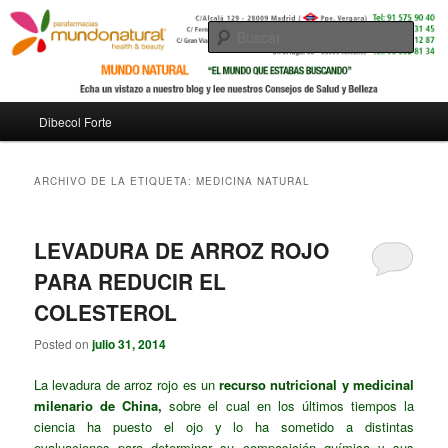
Busc
Menú
Dibecol Forte
Ir
Ir
principal
al
al
ARCHIVO DE LA ETIQUETA:
MEDICINA NATURAL
contenido
contenido
LEVADURA DE ARROZ ROJO
principal
secundario
PARA REDUCIR EL
COLESTEROL
Posted on
julio 31, 2014
La levadura de arroz rojo es un
recurso nutricional y medicinal
milenario de China,
sobre el cual en los últimos tiempos la
ciencia ha puesto el ojo y lo ha sometido a distintas
evaluaciones para determinar su composición química y sus