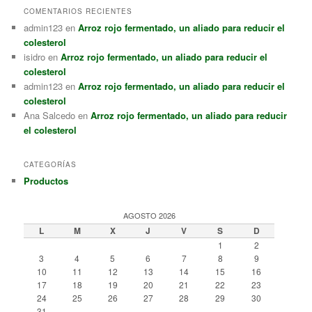
COMENTARIOS RECIENTES
admin123
en
Arroz rojo fermentado, un aliado para reducir el
colesterol
isidro
en
Arroz rojo fermentado, un aliado para reducir el
colesterol
admin123
en
Arroz rojo fermentado, un aliado para reducir el
colesterol
Ana Salcedo
en
Arroz rojo fermentado, un aliado para reducir
el colesterol
CATEGORÍAS
Productos
AGOSTO 2026
L
M
X
J
V
S
D
1
2
3
4
5
6
7
8
9
10
11
12
13
14
15
16
17
18
19
20
21
22
23
24
25
26
27
28
29
30
31