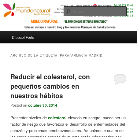
Busc
Menú
Dibecol Forte
Ir
Ir
principal
al
al
ARCHIVO DE LA ETIQUETA:
PARAFARMACIA MADRID
contenido
contenido
Reducir el colesterol, con
principal
secundario
pequeños cambios en
nuestros hábitos
Posted on
octubre 30, 2014
Presentar niveles de
colesterol
elevado en sangre, puede ser un
factor de riesgo que favorezca el desarrollo de enfermedades del
corazón y problemas cerebrovasculares. Actualmente cuatro de
las cinco principales causas de muerte están relacionadas con