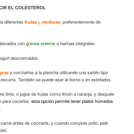
CIR EL COLESTEROL
ía diferentes
frutas
y
verduras
,
preferentemente de
laborados con
granos enteros
o harinas integrales.
yogurt descremados.
agras
y cocínarlos a la plancha utilizando una sartén tipo
sa escurra. También se puede asar al horno o en estofados.
ino tinto, o jugos de frutas como limón o naranja, y después
ón para cocerlos
,
esta opción permite tener platos húmedos
.
 carne antes de cocinarla, y cuando compres pollo, pide
iel.