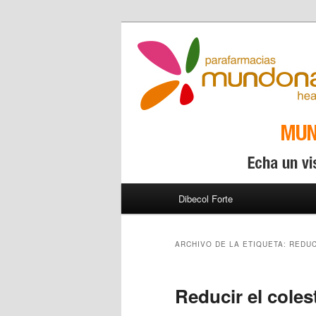
Menú
Dibecol Forte
Ir
Ir
principal
al
al
ARCHIVO DE LA ETIQUETA:
REDUC
contenido
contenido
Reducir el cole
principal
secundario